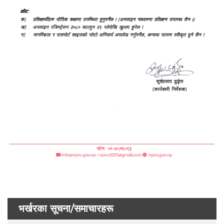
भर्खरका सूचना/समाचारहरू