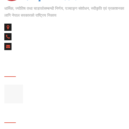
धार्मिक, ज्योतिष तथा चाडपर्वसम्बन्धी निर्णय, पञ्चाङ्ग संशोधन, स्वीकृति एवं प्रकाशनका
लागि नेपाल सरकारको राष्ट्रिय निकाय
नारायणहिटी दरबार परिसर,
नारायणहिटी पथ, काठमाडौँ
+९७७–०१–४५१९०९३
npns2025@gmail.com
info@npns.gov.np
RECENT POSTS
FACEBOOK POSTS