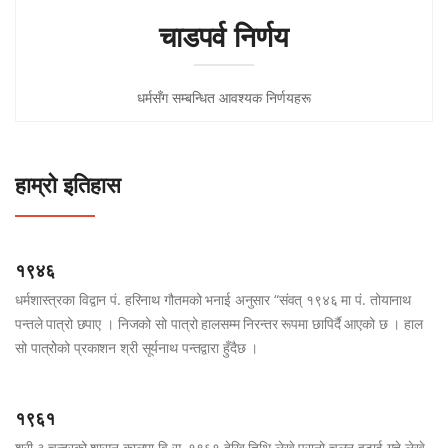
चाडपर्व निर्णय
धर्मसँग सम्बन्धित आवश्यक निर्णयहरू
हाम्रो इतिहास
१९४६
धर्मशास्त्रका विद्वान पं. हरिनाथ गौतमको भनाई अनुसार “संवत् १९४६ मा पं. तोयानाथ
पन्तले पात्रो छपाए । निजको सो पात्रो हालसम्म निरन्तर रूपमा छापिर्दै आएको छ । हाल
सो पात्रोेको प्रकाशन श्री सूर्यनाथ पन्तद्वारा हुँदैछ ।
१९६१
श्री ३ चन्द्रको शासन कालमा वि.स. १९६१ देखि तिथि लेख्ने पुरानो चलन हटाई गते लेख्ने