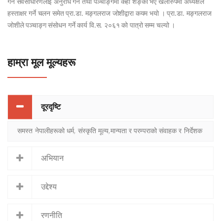
गर्न सर्वसाधारणलाई अनुरोध गर्ने तथा पञ्चाङ्गमा केही शङ्का भए खलारुपमा अध्यक्षले
हस्ताक्षर गर्ने चलन समेत प्रा.डा. मङ्गलराज जोशीद्वारा कयम भयो । प्रा.डा. मङ्गलराज
जोशीले पञ्चाङ्ग संसोधन गर्ने कार्य वि.स. २०६१ को पात्रो सम्म चल्यो ।
हाम्रा मूल मूल्यहरू
दूरदृष्टि
समस्त नेपालीहरूको धर्म, संस्कृति मूल्य,मान्यता र परम्पराको संवाहक र निर्देशक
अभियान
उद्देश्य
रणनीति