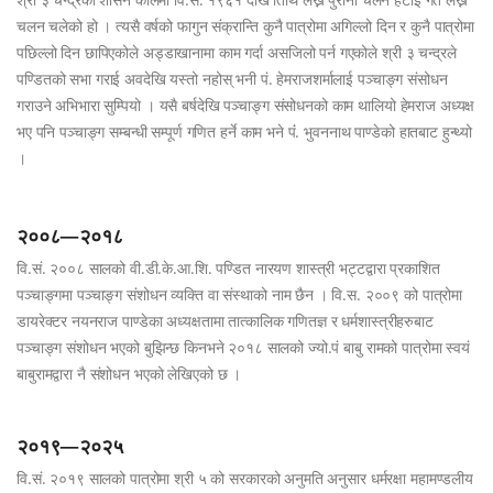
चलन चलेको हो । त्यसै वर्षको फागुन संक्रान्ति कुनै पात्रोमा अगिल्लो दिन र कुनै पात्रोमा
पछिल्लो दिन छापिएकोले अड्डाखानामा काम गर्दा असजिलो पर्न गएकोले श्री ३ चन्द्रले
पण्डितको सभा गराई अवदेखि यस्तो नहोस् भनी पं. हेमराजशर्मालाई पञ्चाङ्ग संसोधन
गराउने अभिभारा सुम्पियो । यसै बर्षदेखि पञ्चाङ्ग संसोधनको काम थालियो हेमराज अध्यक्ष
भए पनि पञ्चाङ्ग सम्बन्धी सम्पूर्ण गणित हर्ने काम भने पंं. भुवननाथ पाण्डेको हातबाट हुन्थ्यो
।
२००८—२०१८
वि.सं. २००८ सालको वी.डी.के.आ.शि. पण्डित नारयण शास्त्री भट्टद्वारा प्रकाशित
पञ्चाङ्गमा पञ्चाङ्ग संशोधन व्यक्ति वा संस्थाको नाम छैन । वि.स. २००९ को पात्रोमा
डायरेक्टर नयनराज पाण्डेका अध्यक्षतामा तात्कालिक गणितज्ञ र धर्मशास्त्रीहरुबाट
पञ्चाङ्ग संशोधन भएको बुझिन्छ किनभने २०१८ सालको ज्यो.पं बाबु रामको पात्रोमा स्वयं
बाबुरामद्वारा नै संशोधन भएको लेखिएको छ ।
२०१९—२०२५
वि.सं. २०१९ सालको पात्रोमा श्री ५ को सरकारको अनुमति अनुसार धर्मरक्षा महामण्डलीय